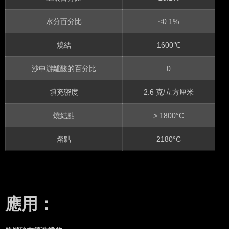
水分百分比
≤0.1%
燒結
1600℃
沙中游離酸的百分比
0
填充密度
2.6 克/立方厘米
燒結點
> 1800°C
熔點
2180°C
應用：