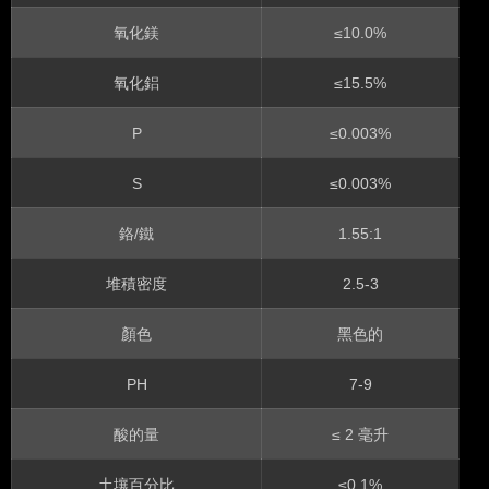
氧化鎂
≤10.0%
氧化鋁
≤15.5%
P
≤0.003%
S
≤0.003%
鉻/鐵
1.55:1
堆積密度
2.5-3
顏色
黑色的
PH
7-9
酸的量
≤ 2 毫升
土壤百分比
≤0.1%