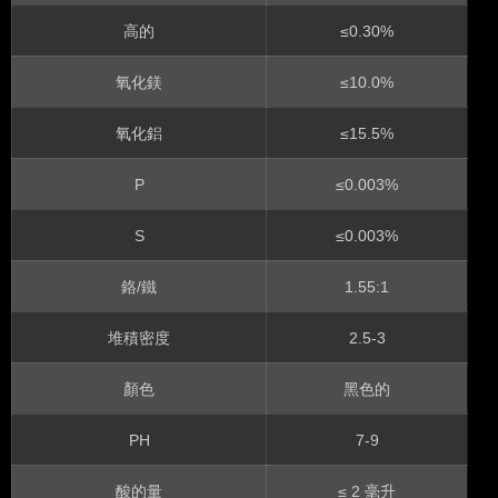
高的
≤0.30%
氧化鎂
≤10.0%
氧化鋁
≤15.5%
P
≤0.003%
S
≤0.003%
鉻/鐵
1.55:1
堆積密度
2.5-3
顏色
黑色的
PH
7-9
酸的量
≤ 2 毫升