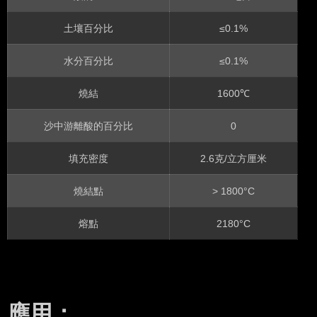
土壤百分比
≤0.1%
水分百分比
≤0.1%
燒結
1600℃
沙中游離酸的百分比
0
填充密度
2.6克/立方厘米
燒結點
> 1800°C
熔點
2180°C
應用：