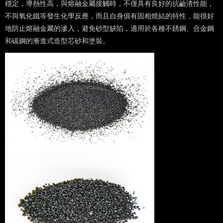
穩定，導熱性高，與熔融金屬接觸時，不僅具有良好的抗鹼渣性能，
不與氧化鐵等發生化學反應，而且自身俱有固相燒結的特性，能很好
地防止熔融金屬的滲入，避免砂型缺陷，適用於各種不銹鋼、合金鋼
和碳鋼的漸進式造型芯砂和塗裝。